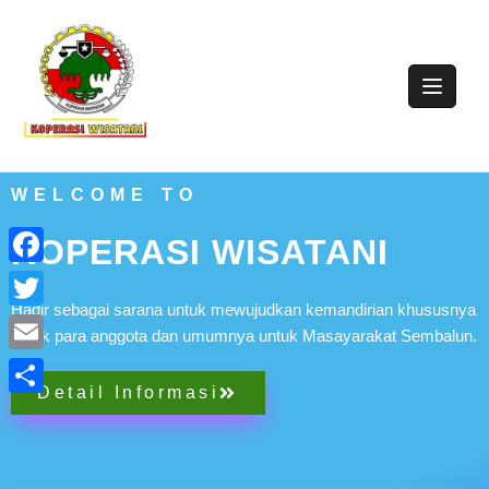
WELCOME TO
KOPERASI WISATANI
Facebook
Hadir sebagai sarana untuk mewujudkan kemandirian khususnya
Twitter
untuk para anggota dan umumnya untuk Masayarakat Sembalun.
Email
Detail Informasi
Share